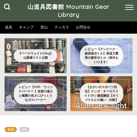
山道具図書館 Mountain Gear
Library
道具
キャンプ
登山
テンカラ
お問合せ
レビュー【テンピーク・
【ベースウェイト4.5kg】
超保温ボトル】保温力重
山装備リスト公開
視の激安ボトル（保冷も
いけます）
レビュー【MSR・ウィン
【さかいやスポーツ別
ドバーナー 】抜群の速さ
注】ナンガ・オーロララ
と燃費の良さにびっくり
イトDX｜徹底解説【オリ
なガスバーナー
ジナルとの違い・比較】
装備
PR