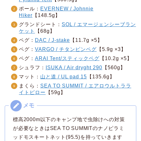
ポール：
EVERNEW / Johnnie
Hiker
【148.5g】
グランドシート：
SOL / エマージェンシーブラン
ケット
【68g】
ペグ：
DAC / J-stake
【11.7g ×5】
ペグ：
VARGO / チタンピンペグ
【5.9g ×3】
ペグ：
ARAI Tent/スティックペグ
【10.2g ×5】
シュラフ：
ISUKA / Air dryght 290
【560g】
マット：
山と道 / UL pad 15
【135.6g】
まくら：
SEA TO SUMMIT / エアロウルトララ
イトピロー
【59g】
標高2000m以下のキャンプ地で虫除けへの対策
が必要なときはSEA TO SUMMITのナノピラミ
ッドモスキートネット(95.5)を持っていきます