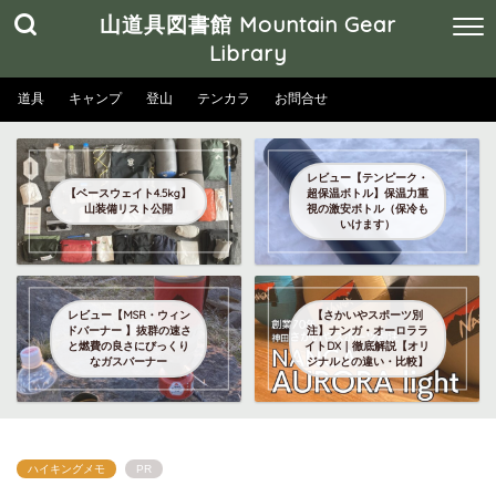
山道具図書館 Mountain Gear
Library
道具
キャンプ
登山
テンカラ
お問合せ
レビュー【テンピーク・
【ベースウェイト4.5kg】
超保温ボトル】保温力重
山装備リスト公開
視の激安ボトル（保冷も
いけます）
レビュー【MSR・ウィン
【さかいやスポーツ別
ドバーナー 】抜群の速さ
注】ナンガ・オーロララ
と燃費の良さにびっくり
イトDX｜徹底解説【オリ
なガスバーナー
ジナルとの違い・比較】
ハイキングメモ
PR