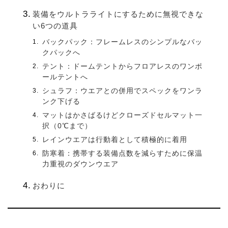
装備をウルトラライトにするために無視できな
い6つの道具
バックパック：フレームレスのシンプルなバッ
クパックへ
テント：ドームテントからフロアレスのワンポ
ールテントへ
シュラフ：ウエアとの併用でスペックをワンラ
ンク下げる
マットはかさばるけどクローズドセルマット一
択（0℃まで）
レインウエアは行動着として積極的に着用
防寒着：携帯する装備点数を減らすために保温
力重視のダウンウエア
おわりに