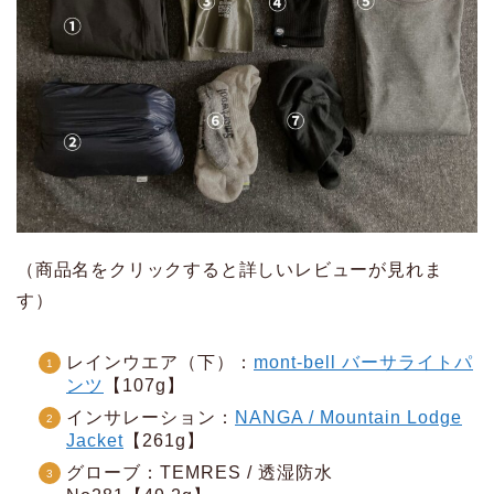
（商品名をクリックすると詳しいレビューが見れま
す）
レインウエア（下）：
mont-bell バーサライトパ
ンツ
【107g】
インサレーション：
NANGA / Mountain Lodge
Jacket
【261g】
グローブ：TEMRES / 透湿防水