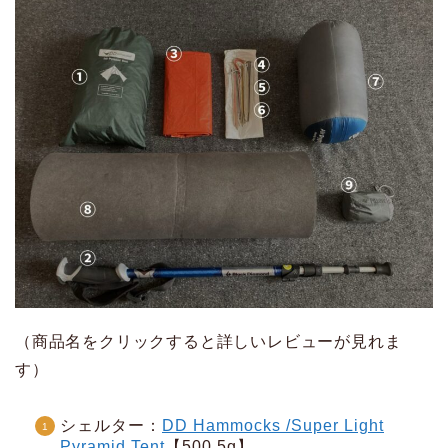
（商品名をクリックすると詳しいレビューが見れま
す）
シェルター：
DD Hammocks /Super Light
Pyramid Tent
【500.5g】