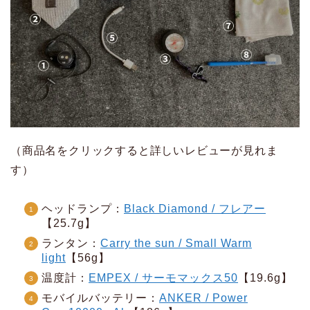
（商品名をクリックすると詳しいレビューが見れま
す）
ヘッドランプ：
Black Diamond / フレアー
【25.7g】
ランタン：
Carry the sun / Small Warm
light
【56g】
温度計：
EMPEX / サーモマックス50
【19.6g】
モバイルバッテリー：
ANKER / Power