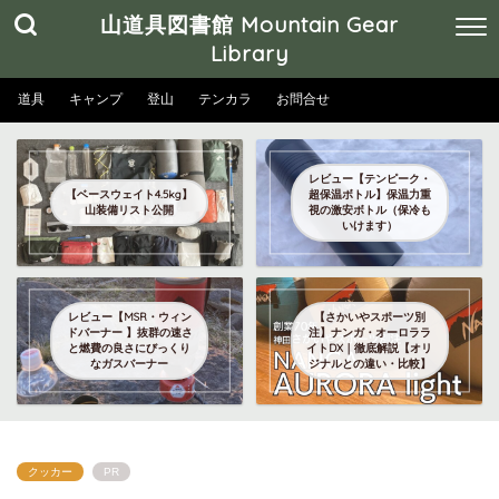
山道具図書館 Mountain Gear
Library
道具
キャンプ
登山
テンカラ
お問合せ
レビュー【テンピーク・
【ベースウェイト4.5kg】
超保温ボトル】保温力重
山装備リスト公開
視の激安ボトル（保冷も
いけます）
レビュー【MSR・ウィン
【さかいやスポーツ別
ドバーナー 】抜群の速さ
注】ナンガ・オーロララ
と燃費の良さにびっくり
イトDX｜徹底解説【オリ
なガスバーナー
ジナルとの違い・比較】
クッカー
PR