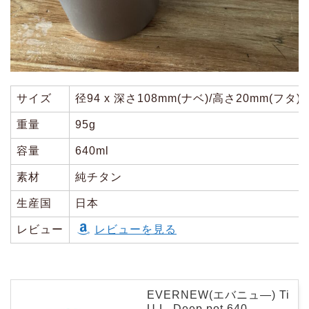
サイズ
径94 x 深さ108mm(ナベ)/高さ20mm(フタ)
重量
95g
容量
640ml
素材
純チタン
生産国
日本
レビュー
レビューを見る
EVERNEW(エバニュ―) Ti
U.L. Deep pot 640