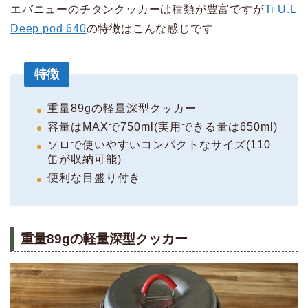
エバニューのチタンクッカーは種類が豊富ですが
Ti U.L
Deep pod 640
の特徴はこんな感じです
特徴
重量89gの軽量深型クッカー
容量はMAXで750ml(実用できる量は650ml)
ソロで使いやすいコンパクトなサイズ(110
缶が収納可能)
便利な目盛り付き
重量89gの軽量深型クッカー