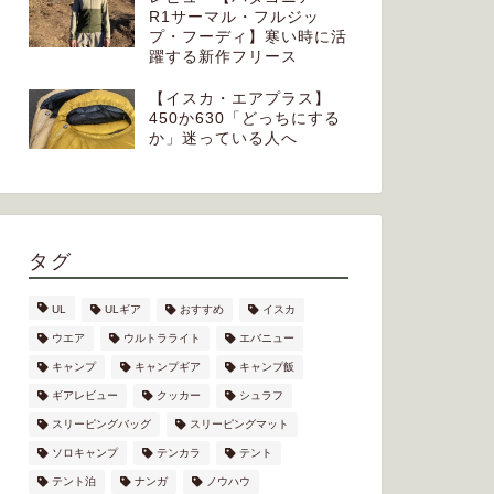
R1サーマル・フルジッ
プ・フーディ】寒い時に活
躍する新作フリース
【イスカ・エアプラス】
450か630「どっちにする
か」迷っている人へ
タグ
UL
ULギア
おすすめ
イスカ
ウエア
ウルトラライト
エバニュー
キャンプ
キャンプギア
キャンプ飯
ギアレビュー
クッカー
シュラフ
スリーピングバッグ
スリーピングマット
ソロキャンプ
テンカラ
テント
テント泊
ナンガ
ノウハウ