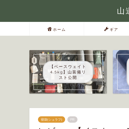
山道
ホーム
ギア
【ベースウェイト
4.5kg】山装備リ
スト公開
寝袋(シュラフ)
PR