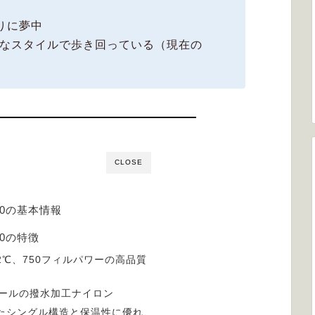
りに夢中
Lなスタイルで歩き回っている（現在の
CLOSE
90の基本情報
0の特徴
2℃、750フィルパワーの高品質
ニールの撥水加工ナイロン
たシングル構造と保温性に優れ