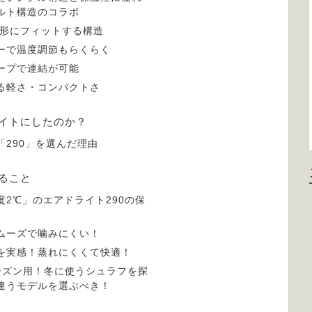
ルト構造のコラボ
の形にフィットする構造
ーで温度調節もらくらく
ープで連結が可能
る軽さ・コンパクトさ
イトにしたのか？
「290」を選んだ理由
ること
度2℃」のエアドライト290の保
ムーズで噛みにくい！
を実感！蒸れにくくて快適！
ーズン用！冬に使うシュラフを探
違うモデルを選ぶべき！