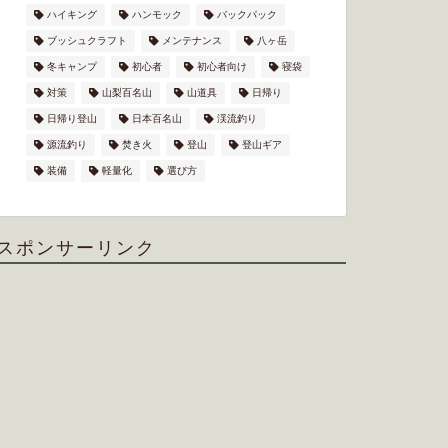
ハイキング
ハンモック
バックパック
ブッシュクラフト
メンテナンス
八ヶ岳
冬キャンプ
初心者
初心者向け
寝袋
対策
山梨百名山
山道具
日帰り
日帰り登山
日本百名山
渓流釣り
源流釣り
焚き火
登山
登山ギア
装備
軽量化
選び方
スポンサーリンク