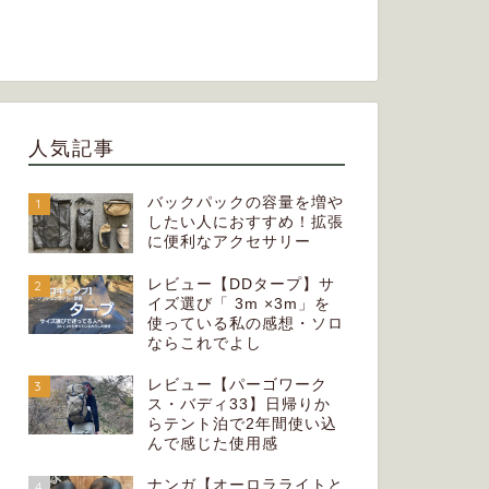
人気記事
バックパックの容量を増や
1
したい人におすすめ！拡張
に便利なアクセサリー
レビュー【DDタープ】サ
2
イズ選び「 3m ×3m」を
使っている私の感想・ソロ
ならこれでよし
レビュー【パーゴワーク
3
ス・バディ33】日帰りか
らテント泊で2年間使い込
んで感じた使用感
ナンガ【オーロラライトと
4