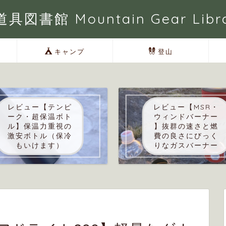
具図書館 Mountain Gear Libr
キャンプ
登山
レビュー【テンピ
レビュー【MSR・
ーク・超保温ボト
ウィンドバーナー
ル】保温力重視の
】抜群の速さと燃
激安ボトル（保冷
費の良さにびっく
もいけます）
りなガスバーナー