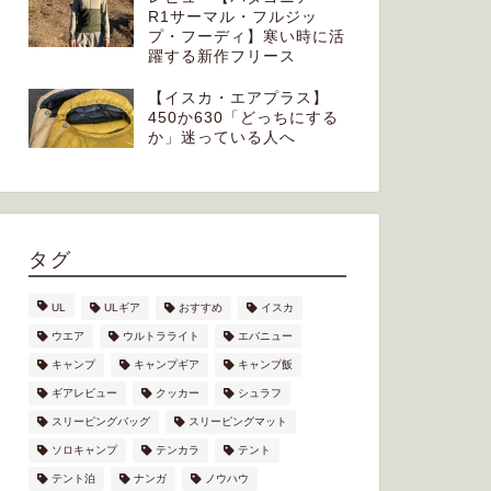
R1サーマル・フルジッ
プ・フーディ】寒い時に活
躍する新作フリース
【イスカ・エアプラス】
450か630「どっちにする
か」迷っている人へ
タグ
UL
ULギア
おすすめ
イスカ
ウエア
ウルトラライト
エバニュー
キャンプ
キャンプギア
キャンプ飯
ギアレビュー
クッカー
シュラフ
スリーピングバッグ
スリーピングマット
ソロキャンプ
テンカラ
テント
テント泊
ナンガ
ノウハウ