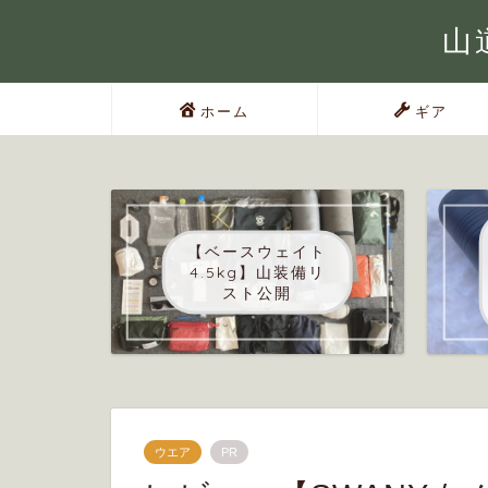
山道
ホーム
ギア
【ベースウェイト
4.5kg】山装備リ
スト公開
ウエア
PR