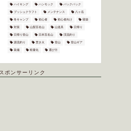
ハイキング
ハンモック
バックパック
ブッシュクラフト
メンテナンス
八ヶ岳
冬キャンプ
初心者
初心者向け
寝袋
対策
山梨百名山
山道具
日帰り
日帰り登山
日本百名山
渓流釣り
源流釣り
焚き火
登山
登山ギア
装備
軽量化
選び方
スポンサーリンク