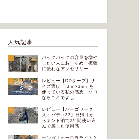
人気記事
バックパックの容量を増や
1
したい人におすすめ！拡張
に便利なアクセサリー
レビュー【DDタープ】サ
2
イズ選び「 3m ×3m」を
使っている私の感想・ソロ
ならこれでよし
レビュー【パーゴワーク
3
ス・バディ33】日帰りか
らテント泊で2年間使い込
んで感じた使用感
ナンガ【オーロラライトと
4