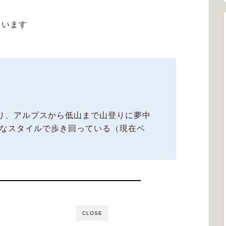
ています
目
り、アルプスから低山まで山登りに夢中
Lなスタイルで歩き回っている（現在ベ
CLOSE