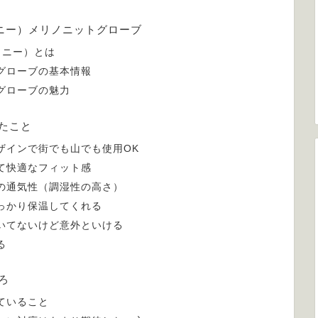
ワニー）メリノニットグローブ
ワニー）とは
グローブの基本情報
グローブの魅力
たこと
ザインで街でも山でも使用OK
て快適なフィット感
の通気性（調湿性の高さ）
っかり保温してくれる
いてないけど意外といける
る
ろ
ていること