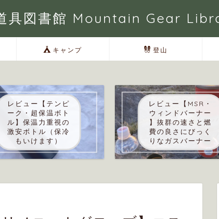
具図書館 Mountain Gear Libr
キャンプ
登山
レビュー【テンピ
レビュー【MSR・
ーク・超保温ボト
ウィンドバーナー
ル】保温力重視の
】抜群の速さと燃
激安ボトル（保冷
費の良さにびっく
もいけます）
りなガスバーナー