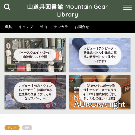
山道具図書館 Mountain Gear
Library
道具
キャンプ
登山
テンカラ
お問合せ
レビュー【テンピーク・
【ベースウェイト4.5kg】
超保温ボトル】保温力重
山装備リスト公開
視の激安ボトル（保冷も
いけます）
レビュー【MSR・ウィン
【さかいやスポーツ別
ドバーナー 】抜群の速さ
注】ナンガ・オーロララ
と燃費の良さにびっくり
イトDX｜徹底解説【オリ
なガスバーナー
ジナルとの違い・比較】
テント
PR