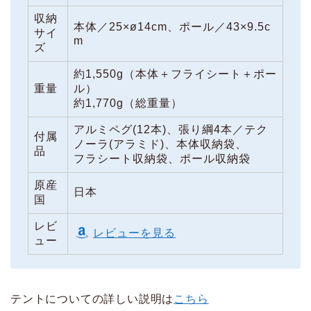
収納
本体／25×ø14cm、ポール／43×9.5c
サイ
m
ズ
約1,550g（本体＋フライシート＋ポー
重量
ル）
約1,770g（総重量）
アルミペグ(12本)、張り綱4本／テク
付属
ノーラ(アラミド)、本体収納袋、
品
フラシート収納袋、ポール収納袋
原産
日本
国
レビ
レビューを見る
ュー
テントについての詳しい説明は
こちら