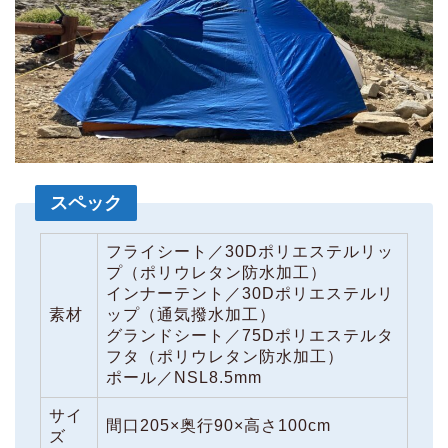
スペック
フライシート／30Dポリエステルリッ
プ（ポリウレタン防水加工）
インナーテント／30Dポリエステルリ
素材
ップ（通気撥水加工）
グランドシート／75Dポリエステルタ
フタ（ポリウレタン防水加工）
ポール／NSL8.5mm
サイ
間口205×奥行90×高さ100cm
ズ