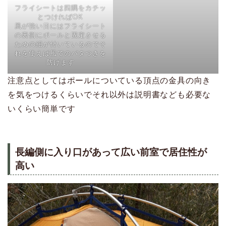
フライシートは四隅をカチッ
とつければOK
風が強い日にはフライシート
の裏側にポールと固定させる
ための紐が付いているのでそ
れを使えば風でのバタつきを
防げます
注意点としてはポールについている頂点の金具の向き
を気をつけるくらいでそれ以外は説明書なども必要な
いくらい簡単です
長編側に入り口があって広い前室で居住性が
高い