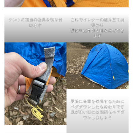
テントの頂点の金具を取り付
これでインナーの組み立ては
けます
終わり
慣れれば数分で組み立てでき
ます
最後に全室を確保するために
ペグダウンしたら終わりです
風が強い日には四隅もペグダ
ウンしましょう