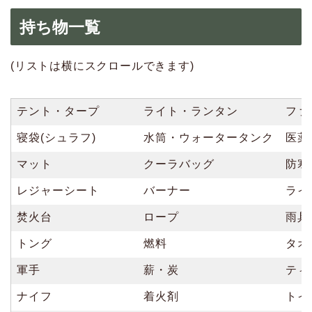
持ち物一覧
(リストは横にスクロールできます)
テント・タープ
ライト・ランタン
ファ
寝袋(シュラフ)
水筒・ウォータータンク
医薬
マット
クーラバッグ
防寒
レジャーシート
バーナー
ライ
焚火台
ロープ
雨具
トング
燃料
タオ
軍手
薪・炭
ティ
ナイフ
着火剤
トイ