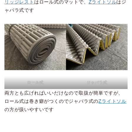
リッジレスト
はロール式のマットで、
Zライトソル
はジ
ャバラ式です
ロール式
ジャバラ式
両方とも広げればいいだけなので取扱が簡単ですが、
ロール式は巻き癖がつくのでジャバラ式の
Zライトソル
の方が扱いやすいです