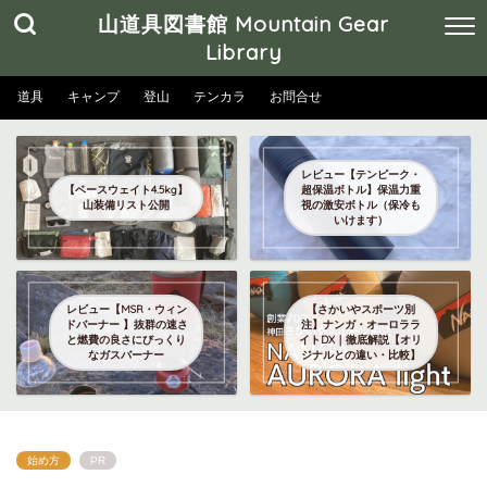
山道具図書館 Mountain Gear
Library
道具
キャンプ
登山
テンカラ
お問合せ
レビュー【テンピーク・
【ベースウェイト4.5kg】
超保温ボトル】保温力重
山装備リスト公開
視の激安ボトル（保冷も
いけます）
レビュー【MSR・ウィン
【さかいやスポーツ別
ドバーナー 】抜群の速さ
注】ナンガ・オーロララ
と燃費の良さにびっくり
イトDX｜徹底解説【オリ
なガスバーナー
ジナルとの違い・比較】
始め方
PR