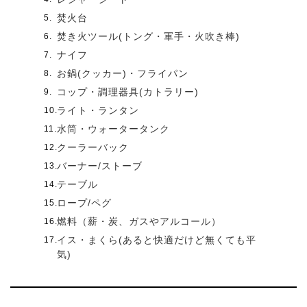
焚火台
焚き火ツール(トング・軍手・火吹き棒)
ナイフ
お鍋(クッカー)・フライパン
コップ・調理器具(カトラリー)
ライト・ランタン
水筒・ウォータータンク
クーラーバック
バーナー/ストーブ
テーブル
ロープ/ペグ
燃料（薪・炭、ガスやアルコール）
イス・まくら(あると快適だけど無くても平
気)