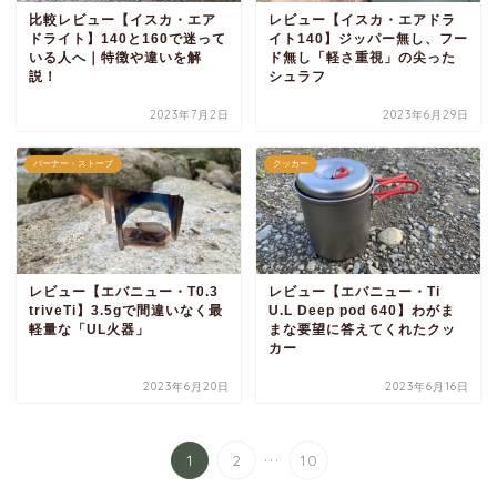
比較レビュー【イスカ・エア
レビュー【イスカ・エアドラ
ドライト】140と160で迷って
イト140】ジッパー無し、フー
いる人へ｜特徴や違いを解
ド無し「軽さ重視」の尖った
説！
シュラフ
2023年7月2日
2023年6月29日
バーナー・ストーブ
クッカー
レビュー【エバニュー・T0.3
レビュー【エバニュー・Ti
triveTi】3.5gで間違いなく最
U.L Deep pod 640】わがま
軽量な「UL火器」
まな要望に答えてくれたクッ
カー
2023年6月20日
2023年6月16日
...
1
2
10