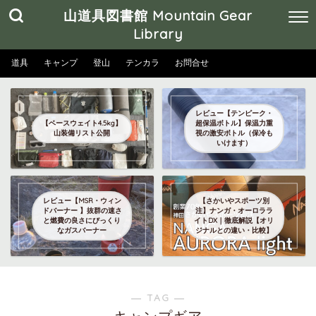
山道具図書館 Mountain Gear
Library
道具
キャンプ
登山
テンカラ
お問合せ
レビュー【テンピーク・
【ベースウェイト4.5kg】
超保温ボトル】保温力重
山装備リスト公開
視の激安ボトル（保冷も
いけます）
レビュー【MSR・ウィン
【さかいやスポーツ別
ドバーナー 】抜群の速さ
注】ナンガ・オーロララ
と燃費の良さにびっくり
イトDX｜徹底解説【オリ
なガスバーナー
ジナルとの違い・比較】
― TAG ―