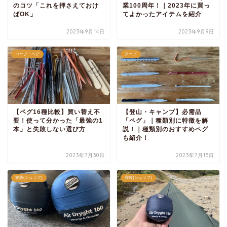
のコツ「これを押さえておけ
業100周年！｜2023年に買っ
ばOK」
てよかったアイテムを紹介
2023年9月14日
2023年9月9日
ロープ・ペグ
タープ
【ペグ16種比較】買い替え不
【登山・キャンプ】必需品
要！使って分かった「最強の1
「ペグ」｜種類別に特徴を解
本」と失敗しない選び方
説！｜種類別のおすすめペグ
も紹介！
2023年7月30日
2023年7月15日
寝袋(シュラフ)
寝袋(シュラフ)