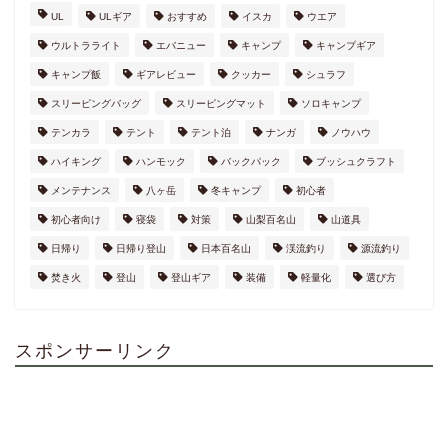
UL
ULギア
おすすめ
イスカ
ウエア
ウルトラライト
エバニュー
キャンプ
キャンプギア
キャンプ飯
ギアレビュー
クッカー
シュラフ
スリーピングバッグ
スリーピングマット
ソロキャンプ
テンカラ
テント
テント泊
ナンガ
ノウハウ
ハイキング
ハンモック
バックパック
ブッシュクラフト
メンテナンス
八ヶ岳
冬キャンプ
初心者
初心者向け
寝袋
対策
山梨百名山
山道具
日帰り
日帰り登山
日本百名山
渓流釣り
源流釣り
焚き火
登山
登山ギア
装備
軽量化
選び方
スポンサーリンク