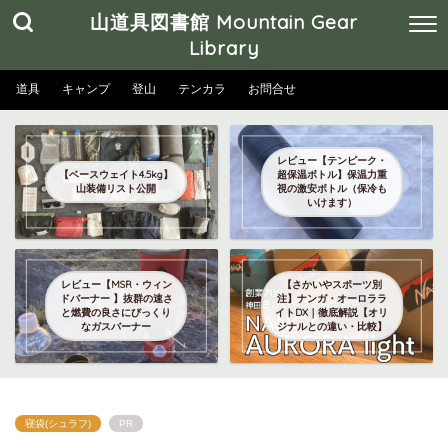
山道具図書館 Mountain Gear
Library
道具
キャンプ
登山
テンカラ
お問合せ
レビュー【テンピーク・
【ベースウェイト4.5kg】
超保温ボトル】保温力重
山装備リスト公開
視の激安ボトル（保冷も
いけます）
レビュー【MSR・ウィン
【さかいやスポーツ別
ドバーナー 】抜群の速さ
注】ナンガ・オーロララ
と燃費の良さにびっくり
イトDX｜徹底解説【オリ
なガスバーナー
ジナルとの違い・比較】
寝袋(シュラフ)
PR