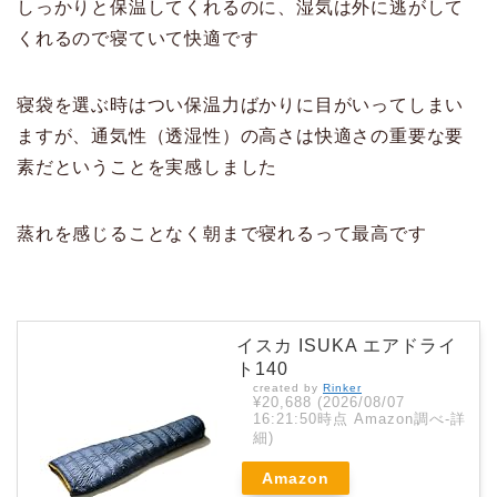
しっかりと保温してくれるのに、湿気は外に逃がして
くれるので寝ていて快適です
寝袋を選ぶ時はつい保温力ばかりに目がいってしまい
ますが、通気性（透湿性）の高さは快適さの重要な要
素だということを実感しました
蒸れを感じることなく朝まで寝れるって最高です
イスカ ISUKA エアドライ
ト140
created by
Rinker
¥20,688
(2026/08/07
16:21:50時点 Amazon調べ-
詳
細)
Amazon