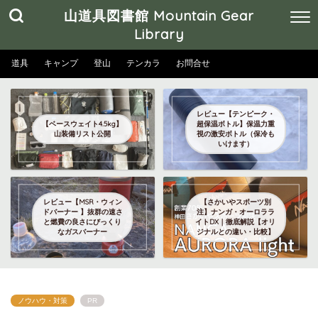
山道具図書館 Mountain Gear
Library
道具
キャンプ
登山
テンカラ
お問合せ
レビュー【テンピーク・
【ベースウェイト4.5kg】
超保温ボトル】保温力重
山装備リスト公開
視の激安ボトル（保冷も
いけます）
レビュー【MSR・ウィン
【さかいやスポーツ別
ドバーナー 】抜群の速さ
注】ナンガ・オーロララ
と燃費の良さにびっくり
イトDX｜徹底解説【オリ
なガスバーナー
ジナルとの違い・比較】
ノウハウ・対策
PR