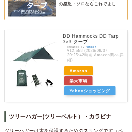
の感想・ソロならこれでよし
DD Hammocks DD Tarp
3×3 タープ
created by
Rinker
¥12,558
(2026/08/07
20:25:42時点 Amazon調べ-
詳
細)
Amazon
楽天市場
Yahooショッピング
ツリーハガー(ツリーベルト）
・カラビナ
ツリーハガーは木を保護するためのスリングです（ベ