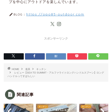
プを中心にアウトドアを楽しんでいます。
https://opo85-outdoor.com
BLOG：
スポンサーリンク
HOME
道具
キッチン
レビュー【SEA TO SUMMIT・アルファライトロングハンドルスプーン】ロング
ハンドルってすばらしい
関連記事
チン
キッチン
キッチン