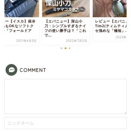
ビュー【イスカ】保冷
【エバニュー】深山小
レビュー【エバニュ
保温もOKなソフトク
刀・シンプルすぎるナイ
Tim2(ティムティム
ラー「フォールドア
フの使い勝手は？「これ
セ強めな「極短」...
.
で...
2023年5
2021年4月3日
2022年7月2日
COMMENT