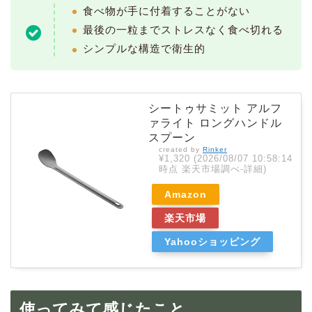
食べ物が手に付着することがない
最後の一粒までストレスなく食べ切れる
シンプルな構造で衛生的
シートゥサミット アルフ
ァライト ロングハンドル
スプーン
created by
Rinker
¥1,320
(2026/08/07 10:58:14
時点 楽天市場調べ-
詳細)
Amazon
楽天市場
Yahooショッピング
使ってみて感じたこと