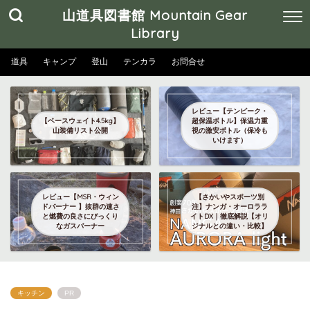
山道具図書館 Mountain Gear
Library
道具
キャンプ
登山
テンカラ
お問合せ
レビュー【テンピーク・
【ベースウェイト4.5kg】
超保温ボトル】保温力重
山装備リスト公開
視の激安ボトル（保冷も
いけます）
レビュー【MSR・ウィン
【さかいやスポーツ別
ドバーナー 】抜群の速さ
注】ナンガ・オーロララ
と燃費の良さにびっくり
イトDX｜徹底解説【オリ
なガスバーナー
ジナルとの違い・比較】
キッチン
PR