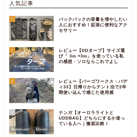
人気記事
1
バックパックの容量を増やしたい
人におすすめ！拡張に便利なアク
セサリー
2
レビュー【DDタープ】サイズ選
び「 3m ×3m」を使っている私
の感想・ソロならこれでよし
3
レビュー【パーゴワークス・バデ
ィ33】日帰りからテント泊で2年
間使い込んで感じた使用感
4
ナンガ【オーロラライトと
UDDBAG】どちらにするか迷っ
ている人へ｜徹底比較！