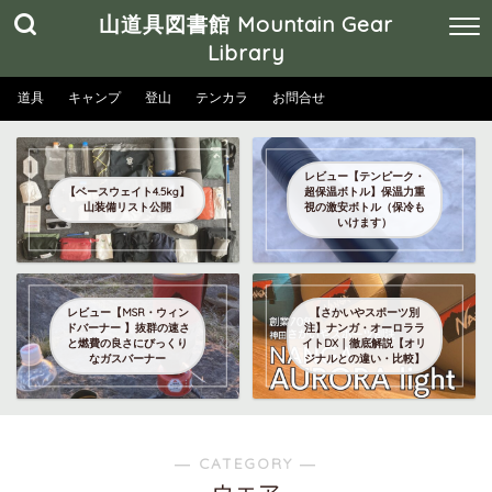
山道具図書館 Mountain Gear
Library
道具
キャンプ
登山
テンカラ
お問合せ
レビュー【テンピーク・
【ベースウェイト4.5kg】
超保温ボトル】保温力重
山装備リスト公開
視の激安ボトル（保冷も
いけます）
レビュー【MSR・ウィン
【さかいやスポーツ別
ドバーナー 】抜群の速さ
注】ナンガ・オーロララ
と燃費の良さにびっくり
イトDX｜徹底解説【オリ
なガスバーナー
ジナルとの違い・比較】
― CATEGORY ―