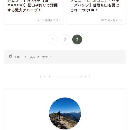
レビュー｜SHOWA【護
レビュー【パタゴニア・バギ
MAMORI】登山や釣りで活躍
ーズパンツ】普段も山も夏は
する激安グローブ！
これ一つでOK！
2021年8月27日
2021年7月20日
1
2
3
HOME
道具
ウエア