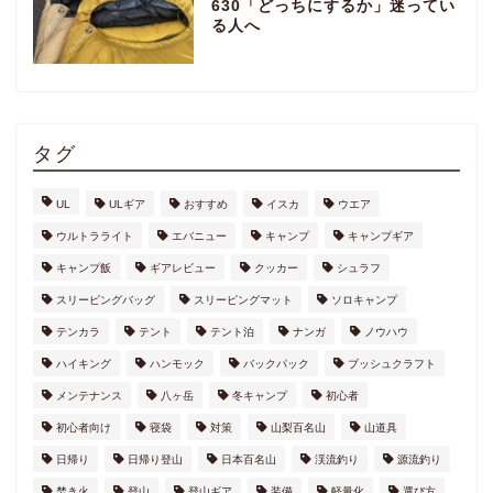
630「どっちにするか」迷ってい
る人へ
タグ
UL
ULギア
おすすめ
イスカ
ウエア
ウルトラライト
エバニュー
キャンプ
キャンプギア
キャンプ飯
ギアレビュー
クッカー
シュラフ
スリーピングバッグ
スリーピングマット
ソロキャンプ
テンカラ
テント
テント泊
ナンガ
ノウハウ
ハイキング
ハンモック
バックパック
ブッシュクラフト
メンテナンス
八ヶ岳
冬キャンプ
初心者
初心者向け
寝袋
対策
山梨百名山
山道具
日帰り
日帰り登山
日本百名山
渓流釣り
源流釣り
焚き火
登山
登山ギア
装備
軽量化
選び方