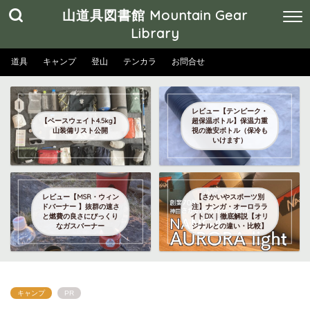
山道具図書館 Mountain Gear
Library
道具
キャンプ
登山
テンカラ
お問合せ
レビュー【テンピーク・
【ベースウェイト4.5kg】
超保温ボトル】保温力重
山装備リスト公開
視の激安ボトル（保冷も
いけます）
レビュー【MSR・ウィン
【さかいやスポーツ別
ドバーナー 】抜群の速さ
注】ナンガ・オーロララ
と燃費の良さにびっくり
イトDX｜徹底解説【オリ
なガスバーナー
ジナルとの違い・比較】
キャンプ
PR