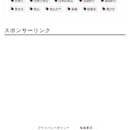
日帰り
日帰り登山
日本百名山
渓流釣り
源流釣り
焚き火
登山
登山ギア
装備
軽量化
選び方
スポンサーリンク
プライバシーポリシー
免責事項