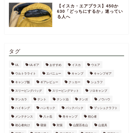
【イスカ・エアプラス】450か
630「どっちにするか」迷ってい
る人へ
タグ
UL
ULギア
おすすめ
イスカ
ウエア
ウルトラライト
エバニュー
キャンプ
キャンプギア
キャンプ飯
ギアレビュー
クッカー
シュラフ
スリーピングバッグ
スリーピングマット
ソロキャンプ
テンカラ
テント
テント泊
ナンガ
ノウハウ
ハイキング
ハンモック
バックパック
ブッシュクラフト
メンテナンス
八ヶ岳
冬キャンプ
初心者
初心者向け
寝袋
対策
山梨百名山
山道具