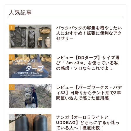
人気記事
1
バックパックの容量を増やしたい
人におすすめ！拡張に便利なアク
セサリー
2
レビュー【DDタープ】サイズ選
び「 3m ×3m」を使っている私
の感想・ソロならこれでよし
3
レビュー【パーゴワークス・バデ
ィ33】日帰りからテント泊で2年
間使い込んで感じた使用感
4
ナンガ【オーロラライトと
UDDBAG】どちらにするか迷っ
ている人へ｜徹底比較！