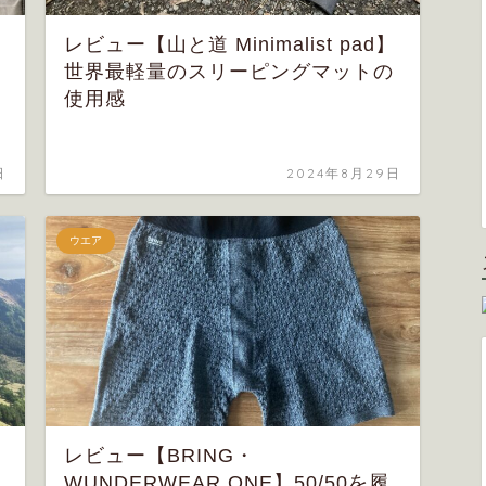
・
レビュー【山と道 Minimalist pad】
世界最軽量のスリーピングマットの
使用感
日
2024年8月29日
ウエア
レビュー【BRING・
WUNDERWEAR ONE】50/50を履