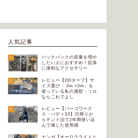
人気記事
レビュー【プリムス P157インテグ
レビュー
バックパックの容量を増や
1
したい人におすすめ！拡張
ストーブ】低温環境・悪天候でも使
ル・フル
に便利なアクセサリー
えるガスストーブ
に活躍す
レビュー【DDタープ】サ
2
2025年3月29日
イズ選び「 3m ×3m」を
使っている私の感想・ソロ
ならこれでよし
道具
クッカー
レビュー【パーゴワーク
3
ス・バディ33】日帰りか
らテント泊で2年間使い込
んで感じた使用感
ナンガ【オーロラライトと
4