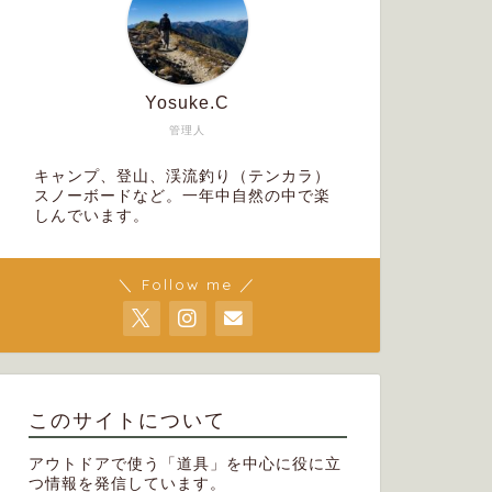
テント
ウエア
Yosuke.C
管理人
キャンプ、登山、渓流釣り（テンカラ）
スノーボードなど。一年中自然の中で楽
しんでいます。
レビュー【エバニュー】2026年新製
レビュー
品 Ledge highat / carbon、
9＋】二
＼ Follow me ／
SENDER 01、CORE REST zzz
も欠かせ
R5D92W59、Pinnacle mat 100
T14/9
2026年6月26日
このサイトについて
アウトドアで使う「道具」を中心に役に立
バーナー・ストーブ
ウエア
つ情報を発信しています。