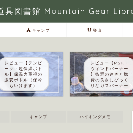
具図書館 Mountain Gear Libr
キャンプ
登山
レビュー【テンピ
レビュー【MSR・
ーク・超保温ボト
ウィンドバーナー
ル】保温力重視の
】抜群の速さと燃
激安ボトル（保冷
費の良さにびっく
もいけます）
りなガスバーナー
キャンプ
ハイキングメモ