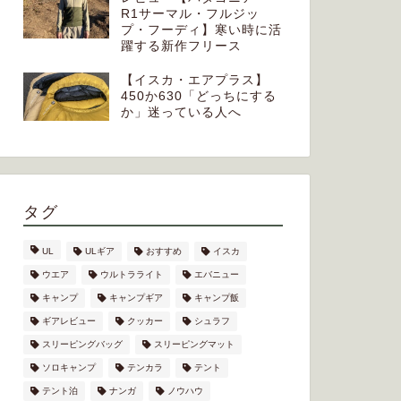
りおすす
R1サーマル・フルジッ
プ・フーディ】寒い時に活
2024年11月13日
躍する新作フリース
【イスカ・エアプラス】
450か630「どっちにする
next
か」迷っている人へ
タグ
UL
ULギア
おすすめ
イスカ
ウエア
ウルトラライト
エバニュー
キャンプ
キャンプギア
キャンプ飯
ギアレビュー
クッカー
シュラフ
スリーピングバッグ
スリーピングマット
ソロキャンプ
テンカラ
テント
テント泊
ナンガ
ノウハウ