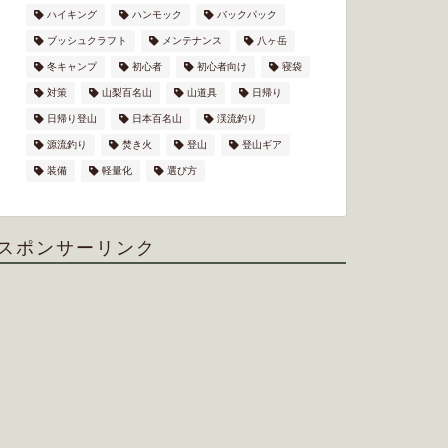
ハイキング
ハンモック
バックパック
ブッシュクラフト
メンテナンス
八ヶ岳
冬キャンプ
初心者
初心者向け
寝袋
対策
山梨百名山
山道具
日帰り
日帰り登山
日本百名山
渓流釣り
源流釣り
焚き火
登山
登山ギア
装備
軽量化
選び方
スポンサーリンク