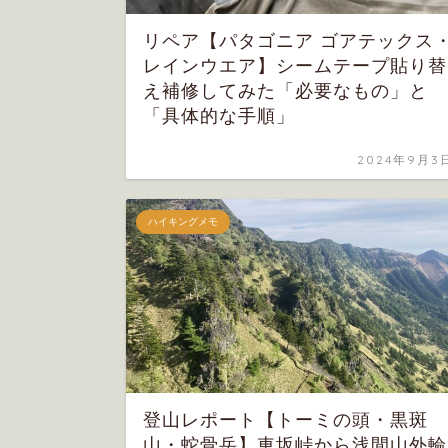
リペア【パタゴニア ゴアテックス
レインウエア】シームテープ貼り替
え補修してみた「必要なもの」と
「具体的な手順」
2024年9月3
ハイキングメモ
登山レポート【トーミの頭・黒斑
山・蛇骨岳】車坂峠から浅間山外輪