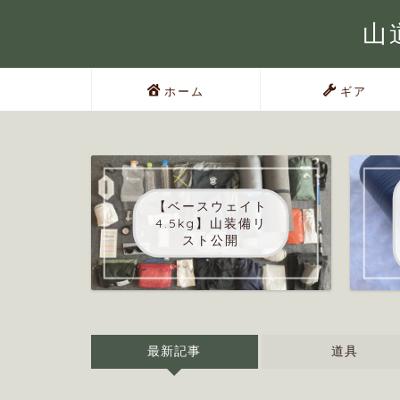
山道
ホーム
ギア
【ベースウェイト
4.5kg】山装備リ
スト公開
最新記事
道具