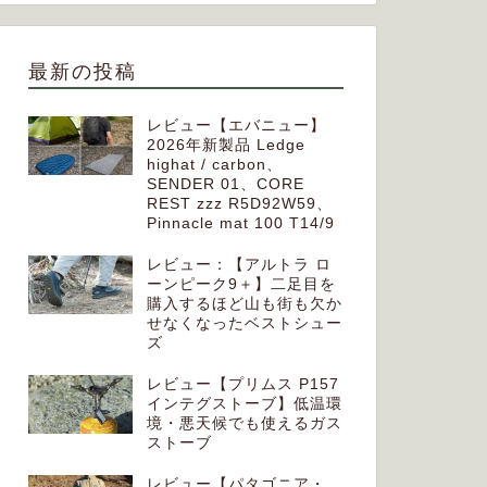
クターライナー】実用性ハンパな
北アルプ
い！着ることができるインナーシュ
の高さ！
最新の投稿
ラフ！
レビュー【エバニュー】
2024年12月8日
2026年新製品 Ledge
highat / carbon、
SENDER 01、CORE
その他
キッチン
REST zzz R5D92W59、
Pinnacle mat 100 T14/9
レビュー：【アルトラ ロ
ーンピーク9＋】二足目を
購入するほど山も街も欠か
せなくなったベストシュー
ズ
レビュー【プリムス P157
インテグストーブ】低温環
レビュー【エバニュー・Johnnie
比較レビ
境・悪天候でも使えるガス
Hiker】重量145gのトレッキングポ
クィーズ
ストーブ
ールの使用感
「ろ過」
レビュー【パタゴニア・