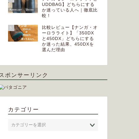
UDDBAG】どちらにする
か迷っている人へ｜徹底比
較！
【イスカ・エアプラス】450か
レビュー【
比較レビュー【ナンガ・オ
5
ーロラライト】「350DX
630「どっちにするか」迷っている
500】
と450DX」どちらにする
人へ
る「定番
か迷った結果、450DXを
選んだ理由
2025年3月10日
スポンサーリンク
寝袋(シュラフ)
寝袋(シュラフ)
カテゴリー
レビュー【SEA TO SUMMIT リア
レビュー