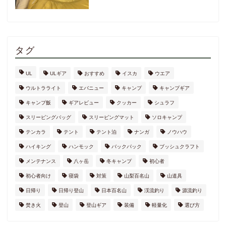
タグ
UL
ULギア
おすすめ
イスカ
ウエア
ウルトラライト
エバニュー
キャンプ
キャンプギア
キャンプ飯
ギアレビュー
クッカー
シュラフ
スリーピングバッグ
スリーピングマット
ソロキャンプ
テンカラ
テント
テント泊
ナンガ
ノウハウ
ハイキング
ハンモック
バックパック
ブッシュクラフト
メンテナンス
八ヶ岳
冬キャンプ
初心者
初心者向け
寝袋
対策
山梨百名山
山道具
日帰り
日帰り登山
日本百名山
渓流釣り
源流釣り
焚き火
登山
登山ギア
装備
軽量化
選び方