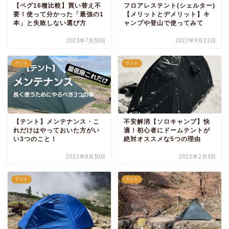
【ペグ16種比較】買い替え不
フロアレステント(シェルター)
要！使って分かった「最強の1
【メリットとデメリット】キ
本」と失敗しない選び方
ャンプや登山で使ってみて
2023年7月30日
2022年9月22日
テント
テント
【テント】メンテナンス・こ
不安解消【ソロキャンプ】快
れだけはやっておいた方がい
適！初心者にドームテントが
い3つのこと！
絶対オススメな5つの理由
2022年8月30日
2022年2月3日
テント
テント