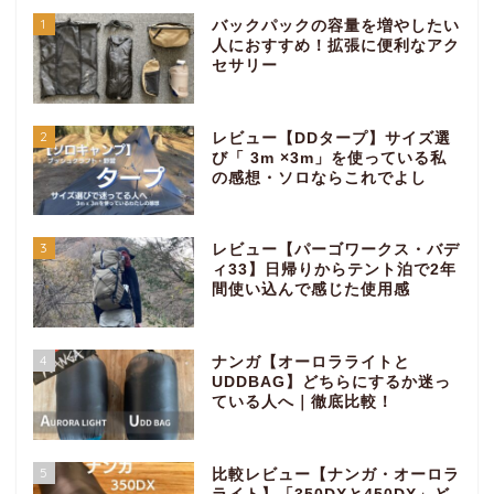
1
バックパックの容量を増やしたい
人におすすめ！拡張に便利なアク
セサリー
2
レビュー【DDタープ】サイズ選
び「 3m ×3m」を使っている私
の感想・ソロならこれでよし
3
レビュー【パーゴワークス・バデ
ィ33】日帰りからテント泊で2年
間使い込んで感じた使用感
4
ナンガ【オーロラライトと
UDDBAG】どちらにするか迷っ
ている人へ｜徹底比較！
5
比較レビュー【ナンガ・オーロラ