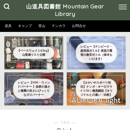
山道具図書館 Mountain Gear
Library
道具
キャンプ
登山
テンカラ
お問合せ
レビュー【テンピーク・
【ベースウェイト4.5kg】
超保温ボトル】保温力重
山装備リスト公開
視の激安ボトル（保冷も
いけます）
レビュー【MSR・ウィン
【さかいやスポーツ別
ドバーナー 】抜群の速さ
注】ナンガ・オーロララ
と燃費の良さにびっくり
イトDX｜徹底解説【オリ
なガスバーナー
ジナルとの違い・比較】
― TAG ―