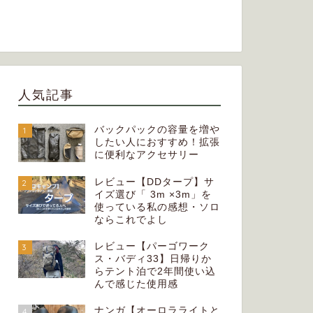
人気記事
バックパックの容量を増や
1
したい人におすすめ！拡張
に便利なアクセサリー
レビュー【DDタープ】サ
2
イズ選び「 3m ×3m」を
使っている私の感想・ソロ
ならこれでよし
レビュー【パーゴワーク
3
ス・バディ33】日帰りか
らテント泊で2年間使い込
んで感じた使用感
ナンガ【オーロラライトと
4