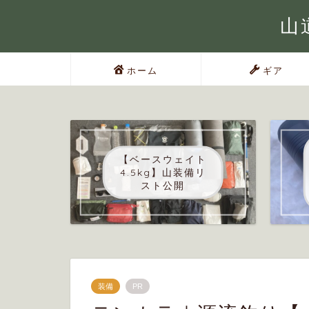
山道
ホーム
ギア
【ベースウェイト
4.5kg】山装備リ
スト公開
装備
PR