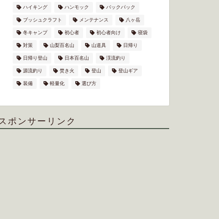
ハイキング
ハンモック
バックパック
ブッシュクラフト
メンテナンス
八ヶ岳
冬キャンプ
初心者
初心者向け
寝袋
対策
山梨百名山
山道具
日帰り
日帰り登山
日本百名山
渓流釣り
源流釣り
焚き火
登山
登山ギア
装備
軽量化
選び方
スポンサーリンク