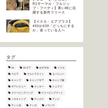
R1サーマル・フルジッ
プ・フーディ】寒い時に活
躍する新作フリース
【イスカ・エアプラス】
450か630「どっちにする
か」迷っている人へ
タグ
UL
ULギア
おすすめ
イスカ
ウエア
ウルトラライト
エバニュー
キャンプ
キャンプギア
キャンプ飯
ギアレビュー
クッカー
シュラフ
スリーピングバッグ
スリーピングマット
ソロキャンプ
テンカラ
テント
テント泊
ナンガ
ノウハウ