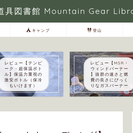
具図書館 Mountain Gear Libr
キャンプ
登山
レビュー【テンピ
レビュー【MSR・
ーク・超保温ボト
ウィンドバーナー
ル】保温力重視の
】抜群の速さと燃
激安ボトル（保冷
費の良さにびっく
もいけます）
りなガスバーナー