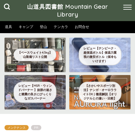
山道具図書館 Mountain Gear
Library
道具
キャンプ
登山
テンカラ
お問合せ
レビュー【テンピーク・
【ベースウェイト4.5kg】
超保温ボトル】保温力重
山装備リスト公開
視の激安ボトル（保冷も
いけます）
レビュー【MSR・ウィン
【さかいやスポーツ別
ドバーナー 】抜群の速さ
注】ナンガ・オーロララ
と燃費の良さにびっくり
イトDX｜徹底解説【オリ
なガスバーナー
ジナルとの違い・比較】
メンテナンス
PR