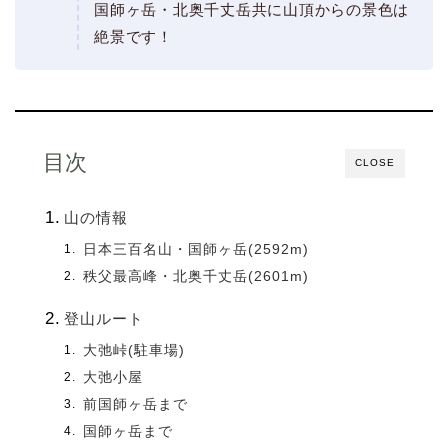
国師ヶ岳・北奥千丈岳共に山頂からの景色は
絶景です！
目次
CLOSE
山の情報
日本三百名山・国師ヶ岳(2592m)
秩父最高峰・北奥千丈岳(2601m)
登山ルート
大弛峠(駐車場)
大弛小屋
前国師ヶ岳まで
国師ヶ岳まで