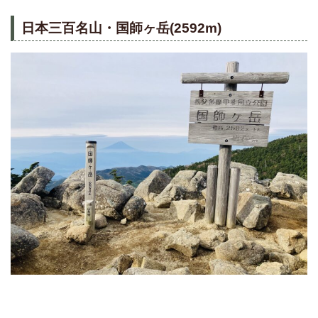
日本三百名山・国師ヶ岳(2592m)