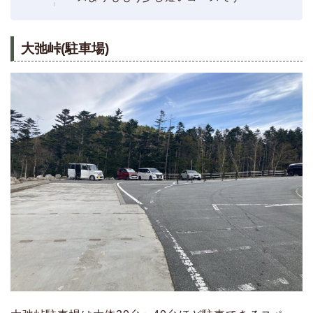
大弛峠(駐車場)