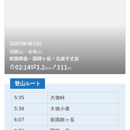
登山ルート
5:35
大弛峠
5:36
大弛小屋
6:07
前国師ヶ岳