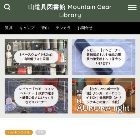
山道具図書館 Mountain Gear
Library
道具
キャンプ
登山
テンカラ
お問合せ
レビュー【テンピーク・
【ベースウェイト4.5kg】
超保温ボトル】保温力重
山装備リスト公開
視の激安ボトル（保冷も
いけます）
レビュー【MSR・ウィン
【さかいやスポーツ別
ドバーナー 】抜群の速さ
注】ナンガ・オーロララ
と燃費の良さにびっくり
イトDX｜徹底解説【オリ
なガスバーナー
ジナルとの違い・比較】
ハイキングメモ
PR