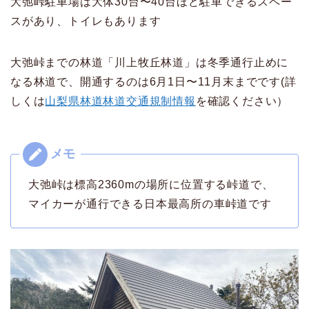
大弛峠駐車場は大体30台〜40台ほど駐車できるスペー
スがあり、トイレもあります
大弛峠までの林道「川上牧丘林道」は冬季通行止めに
なる林道で、開通するのは6月1日〜11月末までです(詳
しくは
山梨県林道林道交通規制情報
を確認ください）
大弛峠は標高2360mの場所に位置する峠道で、
マイカーが通行できる日本最高所の車峠道です