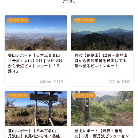
丹沢
ハイキングメモ
ハイキングメモ
登山レポート【日本三百名山
丹沢【鍋割山】12月・寄登山
「丹沢」大山】1月｜ヤビツ峠
口から後沢乗越を経由して山
から最短ピストンルート「日
頂へ登るピストンルート
帰り」
2024年1月24日
2024年1月8日
ハイキングメモ
ハイキングメモ
登山レポート【日本百名山・
登山レポート【丹沢・檜洞
丹沢山】表尾根から塔ノ岳経
丸】9月｜西丹沢ビジターセン