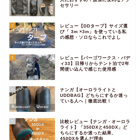
セサリー
2
レビュー【DDタープ】サイズ選
び「 3m ×3m」を使っている私
の感想・ソロならこれでよし
3
レビュー【パーゴワークス・バデ
ィ33】日帰りからテント泊で2年
間使い込んで感じた使用感
4
ナンガ【オーロラライトと
UDDBAG】どちらにするか迷っ
ている人へ｜徹底比較！
5
比較レビュー【ナンガ・オーロラ
ライト】「350DXと450DX」ど
ちらにするか迷った結果、
450DXを選んだ理由