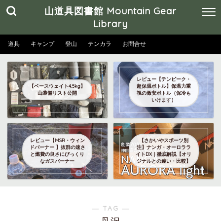
山道具図書館 Mountain Gear
Library
道具
キャンプ
登山
テンカラ
お問合せ
レビュー【テンピーク・
【ベースウェイト4.5kg】
超保温ボトル】保温力重
山装備リスト公開
視の激安ボトル（保冷も
いけます）
レビュー【MSR・ウィン
【さかいやスポーツ別
ドバーナー 】抜群の速さ
注】ナンガ・オーロララ
と燃費の良さにびっくり
イトDX｜徹底解説【オリ
なガスバーナー
ジナルとの違い・比較】
― TAG ―