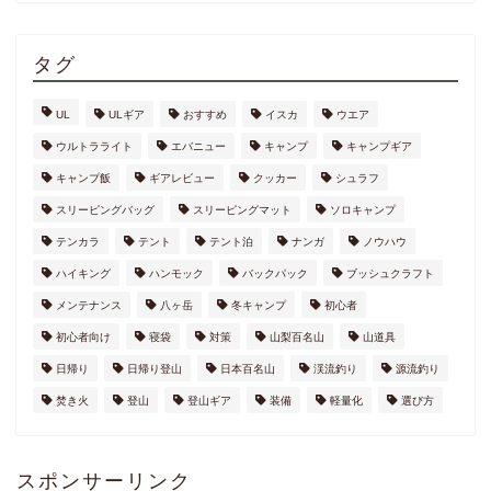
タグ
UL
ULギア
おすすめ
イスカ
ウエア
ウルトラライト
エバニュー
キャンプ
キャンプギア
キャンプ飯
ギアレビュー
クッカー
シュラフ
スリーピングバッグ
スリーピングマット
ソロキャンプ
テンカラ
テント
テント泊
ナンガ
ノウハウ
ハイキング
ハンモック
バックパック
ブッシュクラフト
メンテナンス
八ヶ岳
冬キャンプ
初心者
初心者向け
寝袋
対策
山梨百名山
山道具
日帰り
日帰り登山
日本百名山
渓流釣り
源流釣り
焚き火
登山
登山ギア
装備
軽量化
選び方
スポンサーリンク