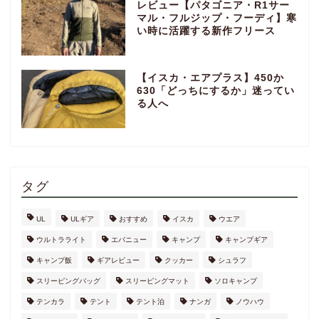
レビュー【パタゴニア・R1サー
マル・フルジップ・フーディ】寒
い時に活躍する新作フリース
【イスカ・エアプラス】450か
630「どっちにするか」迷ってい
る人へ
タグ
UL
ULギア
おすすめ
イスカ
ウエア
ウルトラライト
エバニュー
キャンプ
キャンプギア
キャンプ飯
ギアレビュー
クッカー
シュラフ
スリーピングバッグ
スリーピングマット
ソロキャンプ
テンカラ
テント
テント泊
ナンガ
ノウハウ