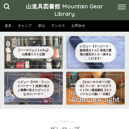
山道具図書館 Mountain Gear
Library
道具
キャンプ
登山
テンカラ
お問合せ
レビュー【テンピーク・
【ベースウェイト4.5kg】
超保温ボトル】保温力重
山装備リスト公開
視の激安ボトル（保冷も
いけます）
レビュー【MSR・ウィン
【さかいやスポーツ別
ドバーナー 】抜群の速さ
注】ナンガ・オーロララ
と燃費の良さにびっくり
イトDX｜徹底解説【オリ
なガスバーナー
ジナルとの違い・比較】
― TAG ―