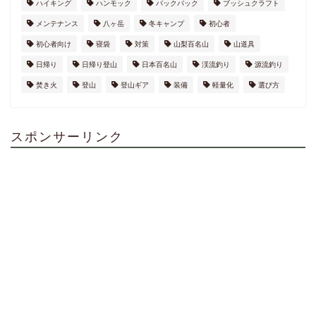
ハイキング
ハンモック
バックパック
ブッシュクラフト
メンテナンス
八ヶ岳
冬キャンプ
初心者
初心者向け
寝袋
対策
山梨百名山
山道具
日帰り
日帰り登山
日本百名山
渓流釣り
源流釣り
焚き火
登山
登山ギア
装備
軽量化
選び方
スポンサーリンク