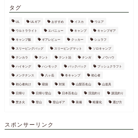
タグ
UL
ULギア
おすすめ
イスカ
ウエア
ウルトラライト
エバニュー
キャンプ
キャンプギア
キャンプ飯
ギアレビュー
クッカー
シュラフ
スリーピングバッグ
スリーピングマット
ソロキャンプ
テンカラ
テント
テント泊
ナンガ
ノウハウ
ハイキング
ハンモック
バックパック
ブッシュクラフト
メンテナンス
八ヶ岳
冬キャンプ
初心者
初心者向け
寝袋
対策
山梨百名山
山道具
日帰り
日帰り登山
日本百名山
渓流釣り
源流釣り
焚き火
登山
登山ギア
装備
軽量化
選び方
スポンサーリンク