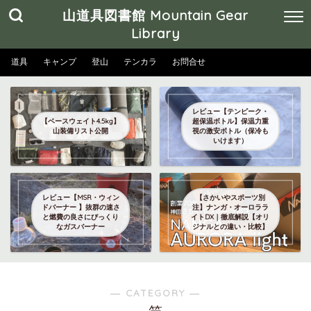
山道具図書館 Mountain Gear
Library
道具
キャンプ
登山
テンカラ
お問合せ
レビュー【テンピーク・
【ベースウェイト4.5kg】
超保温ボトル】保温力重
山装備リスト公開
視の激安ボトル（保冷も
いけます）
レビュー【MSR・ウィン
【さかいやスポーツ別
ドバーナー 】抜群の速さ
注】ナンガ・オーロララ
と燃費の良さにびっくり
イトDX｜徹底解説【オリ
なガスバーナー
ジナルとの違い・比較】
― CATEGORY ―