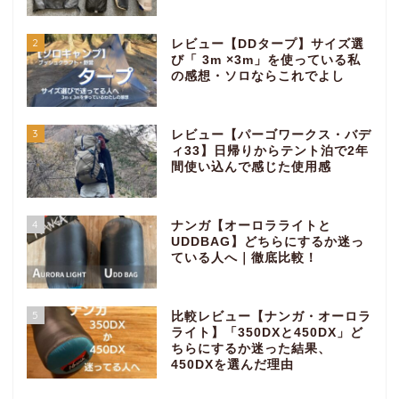
2
レビュー【DDタープ】サイズ選
び「 3m ×3m」を使っている私
の感想・ソロならこれでよし
3
レビュー【パーゴワークス・バデ
ィ33】日帰りからテント泊で2年
間使い込んで感じた使用感
4
ナンガ【オーロラライトと
UDDBAG】どちらにするか迷っ
ている人へ｜徹底比較！
5
比較レビュー【ナンガ・オーロラ
ライト】「350DXと450DX」ど
ちらにするか迷った結果、
450DXを選んだ理由