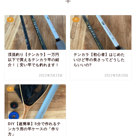
竿
竿
竿
渓流釣り【テンカラ】一万円
テンカラ【初心者】はじめた
以下で買えるテンカラ竿の紹
いけど竿の長さってどうした
介！｜安い竿でも釣れます！
らいいの?
2022年5月23日
2022年5月20日
竿
DIY【超簡単】5分で作れるテ
ンカラ用の竿ケースの「作り
方」