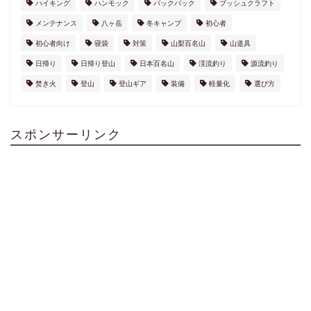
ハイキング
ハンモック
バックパック
ブッシュクラフト
メンテナンス
八ヶ岳
冬キャンプ
初心者
初心者向け
寝袋
対策
山梨百名山
山道具
日帰り
日帰り登山
日本百名山
渓流釣り
源流釣り
焚き火
登山
登山ギア
装備
軽量化
選び方
スポンサーリンク