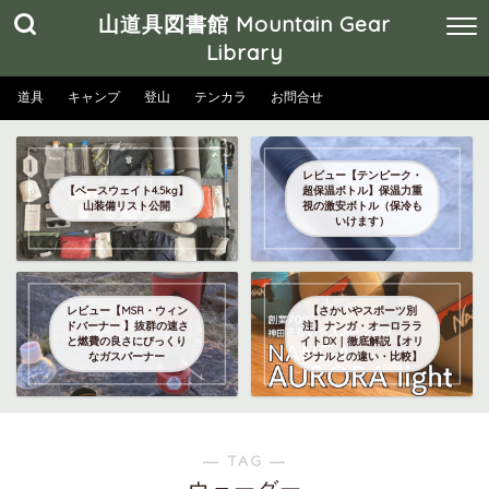
山道具図書館 Mountain Gear
Library
道具
キャンプ
登山
テンカラ
お問合せ
レビュー【テンピーク・
【ベースウェイト4.5kg】
超保温ボトル】保温力重
山装備リスト公開
視の激安ボトル（保冷も
いけます）
レビュー【MSR・ウィン
【さかいやスポーツ別
ドバーナー 】抜群の速さ
注】ナンガ・オーロララ
と燃費の良さにびっくり
イトDX｜徹底解説【オリ
なガスバーナー
ジナルとの違い・比較】
― TAG ―