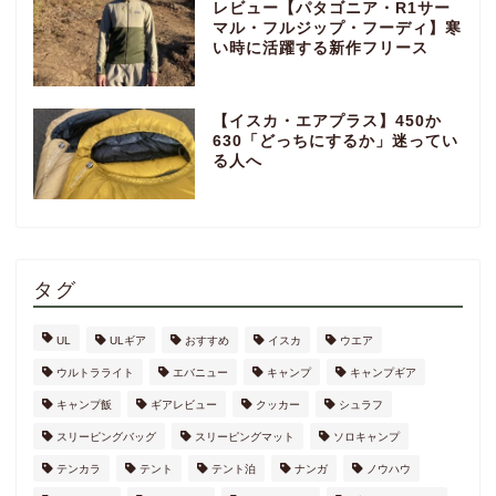
レビュー【パタゴニア・R1サー
マル・フルジップ・フーディ】寒
い時に活躍する新作フリース
【イスカ・エアプラス】450か
630「どっちにするか」迷ってい
る人へ
タグ
UL
ULギア
おすすめ
イスカ
ウエア
ウルトラライト
エバニュー
キャンプ
キャンプギア
キャンプ飯
ギアレビュー
クッカー
シュラフ
スリーピングバッグ
スリーピングマット
ソロキャンプ
テンカラ
テント
テント泊
ナンガ
ノウハウ